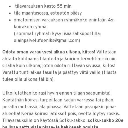
tilavarauksen kesto 55 min
tila maantasossa, esteetön pääsy
omatoimisen varauksen ryhmäkoko enintään 4:n
koirakon ryhmä
(isommat ryhmät: kysy lisää sähköpostilla:
elainpalvelufeeniks@gmail.com)
Odota oman varauksesi alkua ulkona, kiitos!
Vältetään
ahtaita kohtaamistilanteita ja koirien tervehtimisiä niin
sisällä kuin ulkona, joten odota riittävän sivussa, kiitos!
Varattu tunti alkaa tasalta ja päättyy viitä vaille (tilasta
tulee olla ulkona tällöin).
Ulkoilutathan koirasi hyvin ennen tilaan saapumista!
Käytäthän koirasi tarpeillaan kadun varressa tai pihan
perällä metsässä, älä pihassa! Vältetään pissojakin piha-
alueella! Kerää koirasi jätökset pois, ovelta löytyy roskis.
Tilavarauksille on käytössä Sotku-sakko:
sotku-sakko 20e
hallissa sattuvista pissa- ja kakkavahingoista
.