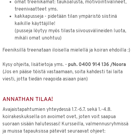
omat treenikamat: taukoalusta, motivointivälineet,
treenivaatteet yms.
kakkapusseja - pidetään tilan ympäristö siistinä
kaikille käyttäjille!
(pusseja löytyy myös tilasta siivousvälineiden luota,
mikäli omat unohtuu)
Feeniksillä treenataan iloisella mielellä ja koiran ehdoilla :)
Kysy ohjeita, lisätietoja yms. -
puh. 0400 914 136 /Noora
(Jos en pääse töistä vastaamaan, soita kahdesti tai laita
viesti, jotta tiedän reagoida asiaan pian)
ANNATHAN TILAA!
Avajaistapahtumien yhteydessä 1.7.-6.7. sekä 1.-4.8.
koirakeskuksella on avoimet ovet, joten voit saapua
suoraan sisään halutessasi! Kursseilla, valmennusryhmissä
ja muissa tapauksissa pätevät seuraavat ohjeet: