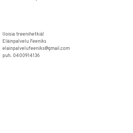
Iloisia treenihetkiä!
Eläinpalvelu Feeniks
elainpalvelufeeniks@gmail.com
puh. 0400914136