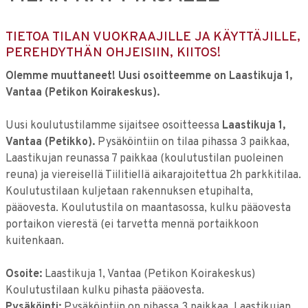
TIETOA TILAN VUOKRAAJILLE JA KÄYTTÄJILLE,
PEREHDYTHÄN OHJEISIIN, KIITOS!
Olemme muuttaneet! Uusi osoitteemme on Laastikuja 1,
Vantaa (Petikon Koirakeskus).
Uusi koulutustilamme sijaitsee osoitteessa
Laastikuja 1,
Vantaa (Petikko).
Pysäköintiin on tilaa pihassa 3 paikkaa,
Laastikujan reunassa 7 paikkaa (koulutustilan puoleinen
reuna) ja viereisellä Tiilitiellä aikarajoitettua 2h parkkitilaa.
Koulutustilaan kuljetaan rakennuksen etupihalta,
pääovesta. Koulutustila on maantasossa, kulku pääovesta
portaikon vierestä (ei tarvetta mennä portaikkoon
kuitenkaan.
Osoite:
Laastikuja 1, Vantaa (Petikon Koirakeskus)
Koulutustilaan kulku pihasta pääovesta.
Pysäköinti:
Pysäköintiin on pihassa 3 paikkaa, Laastikujan