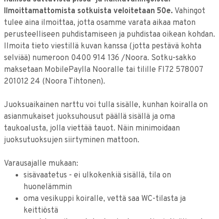
Ilmoittamattomista sotkuista veloitetaan 50e.
Vahingot
tulee aina ilmoittaa, jotta osamme varata aikaa maton
perusteelliseen puhdistamiseen ja puhdistaa oikean kohdan.
Ilmoita tieto viestillä kuvan kanssa (jotta pestävä kohta
selviää) numeroon 0400 914 136 /Noora. Sotku-sakko
maksetaan MobilePaylla Nooralle tai tilille FI72 578007
201012 24 (Noora Tihtonen).
Juoksuaikainen narttu voi tulla sisälle, kunhan koiralla on
asianmukaiset juoksuhousut päällä sisällä ja oma
taukoalusta, jolla viettää tauot. Näin minimoidaan
juoksutuoksujen siirtyminen mattoon.
Varausajalle mukaan:
sisävaatetus - ei ulkokenkiä sisällä, tila on
huonelämmin
oma vesikuppi koiralle, vettä saa WC-tilasta ja
keittiöstä