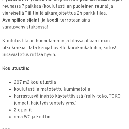
reunassa 7 paikkaa (koulutustilan puoleinen reuna) ja
viereisellä Tiilitiellä aikarajoitettua 2h parkkitilaa.
Avainpiilon sijainti ja koodi
kerrotaan aina
varausvahvistuksessa!
Koulutustila on huonelämmin ja tilassa ollaan ilman
ulkokenkiä! Jätä kengät ovelle kurakaukaloihin, kiitos!
Sisävaatetus riittää hyvin.
Koulutustila:
207 m2 koulutustila
koulutustila matotettu kumimatolla
harrastusvälineistö käytettävissä (rally-toko, TOKO,
jumpat, hajutyöskentely yms.)
2 x peilit
oma WC ja keittiö
- - -