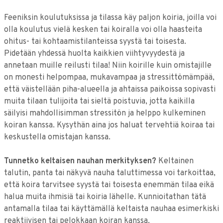
Feeniksin koulutuksissa ja tilassa käy paljon koiria, joilla voi
olla koulutus vielä kesken tai koiralla voi olla haasteita
ohitus- tai kohtaamistilanteissa syystä tai toisesta.
Pidetään yhdessä huolta kaikkien viihtyvyydestä ja
annetaan muille reilusti tilaa! Niin koirille kuin omistajille
on monesti helpompaa, mukavampaa ja stressittömämpää,
että väistellään piha-alueella ja ahtaissa paikoissa sopivasti
muita tilaan tulijoita tai sieltä poistuvia, jotta kaikilla
säilyisi mahdollisimman stressitön ja helppo kulkeminen
koiran kanssa. Kysythän aina jos haluat tervehtiä koiraa tai
keskustella omistajan kanssa.
Tunnetko keltaisen nauhan merkityksen?
Keltainen
talutin, panta tai näkyvä nauha taluttimessa voi tarkoittaa,
että koira tarvitsee syystä tai toisesta enemmän tilaa eikä
halua muita ihmisiä tai koiria lähelle. Kunnioitathan tätä
antamalla tilaa tai käyttämällä keltaista nauhaa esimerkiski
reaktiivisen tai pelokkaan koiran kanssa.