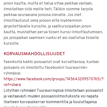
jonon kautta, mutta et halua ottaa paikkaa vastaan,
ilmoitathan siitä meille heti. Tällöin voimme tarjota
paikkaa seuraavana jonossa olevalle. Jos olet
ilmoittautunut sekä jonoon että myöhemmin
järjestettävälle kurssille, ja saatkurssipaikan jonon
kautta, muistathan perua toisen kurssi-ilmoittautumisen,
jos jonopaikan saamisen vuoksi et aio osallistua toiselle
kurssille.
KORVAUSMAHDOLLISUUDET
Feeniksillä kaikki poissaolot ovat korvattavissa, kunhan
poissaolo on ilmoitettu Facebookin tuurausrinki-
ryhmässä:
https://www.facebook.com/groups/745643209570765/?
ref=share
Liitythän ryhmään! Tuurausringissä ilmoitetaan poissaolot
ja vastaavasti muiden poissaoloilmoituksista voi napata
itselleen korvauskerran kommentilla ja kouluttajansa