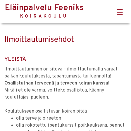
Eläinpalvelu Feeniks
KOIRAKOULU
Ilmoittautumisehdot
YLEISTÄ
Ilmoittautuminen on sitova – ilmoittautumalla varaat
paikan koulutuksesta, tapahtumasta tai luennolta!
Osallistuthan terveenä ja terveen koiran kanssa!
Mikäli et ole varma, voitteko osallistua, käänny
kouluttajasi puoleen.
Koulutukseen osallistuvan koiran pitää
olla terve ja oireeton
olla rokotettu (pentukurssit poikkeuksena, pennut