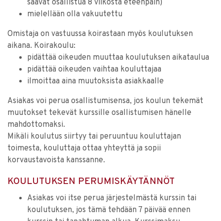
saavat osallistua 8 viikosta eteenpäin)
mielellään olla vakuutettu
Omistaja on vastuussa koirastaan myös koulutuksen
aikana. Koirakoulu:
pidättää oikeuden muuttaa koulutuksen aikataulua
pidättää oikeuden vaihtaa kouluttajaa
ilmoittaa aina muutoksista asiakkaalle
Asiakas voi perua osallistumisensa, jos koulun tekemät
muutokset tekevät kurssille osallistumisen hänelle
mahdottomaksi.
Mikäli koulutus siirtyy tai peruuntuu kouluttajan
toimesta, kouluttaja ottaa yhteyttä ja sopii
korvaustavoista kanssanne.
KOULUTUKSEN PERUMISKÄYTÄNNÖT
Asiakas voi itse perua järjestelmästä kurssin tai
koulutuksen, jos tämä tehdään 7 päivää ennen