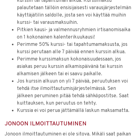
kurssin tai tapahtuman alkua. Kurssimaksu
palautetaan tällöin ensisijaisesti varausjärjestelmän
käyttäjätilin saldolle, josta sen voi käyttää muihin
kurssi- tai varausmaksuihin.
Pitkien kausi- ja valmennusryhmien irtisanomisaika
on 1 kokonainen kalenterikuukausi!
Perimme 50% kurssi- tai tapahtumamaksusta, jos
kurssi perutaan alle 7 päivää ennen kurssin alkua.
Perimme kurssimaksun kokonaisuudessaan, jos
asiakas peruu kurssin alkamispäivänä tai kurssin
alkamisen jälkeen tai ei saavu paikalle.
Jos kurssin alkuun on yli 7 päivää, peruutuksen voi
tehdä itse ilmoittautumisjärjestelmässä. Sen
jälkeen peruminen pitää tehdä sähköpostitse. Saat
kuittauksen, kun peruutus on tehty.
Kurssia ei voi perua jättämällä laskun maksamatta.
JONOON ILMOITTAUTUMINEN
Jonoon ilmoittautuminen ei ole sitova. Mikäli saat paikan