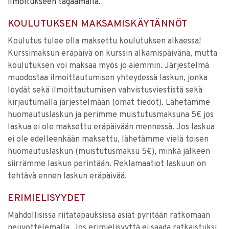
ilmoitukseen tägäämällä.
KOULUTUKSEN MAKSAMISKÄYTÄNNÖT
Koulutus tulee olla maksettu koulutuksen alkaessa!
Kurssimaksun eräpäivä on kurssin alkamispäivänä, mutta
koulutuksen voi maksaa myös jo aiemmin. Järjestelmä
muodostaa ilmoittautumisen yhteydessä laskun, jonka
löydät sekä ilmoittautumisen vahvistusviestistä sekä
kirjautumalla järjestelmään (omat tiedot). Lähetämme
huomautuslaskun ja perimme muistutusmaksuna 5€ jos
laskua ei ole maksettu eräpäivään mennessä. Jos laskua
ei ole edelleenkään maksettu, lähetämme vielä toisen
huomautuslaskun (muistutusmaksu 5€), minkä jälkeen
siirrämme laskun perintään. Reklamaatiot laskuun on
tehtävä ennen laskun eräpäivää.
ERIMIELISYYDET
Mahdollisissa riitatapauksissa asiat pyritään ratkomaan
neuvottelemalla. Jos erimielisyyttä ei saada ratkaistuksi