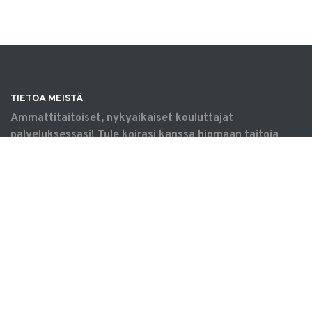
TIETOA MEISTÄ
Ammattitaitoiset, nykyaikaiset kouluttajat
palveluksessasi! Tule koirasi kanssa hiomaan taitoja
omaksi iloksi, harrastamaan tavoitteellisesti tai
saamaan apua arjen haasteisiin. Koulutukset &
tilavuokraus Vantaalla.
OIKOTIET
Verkkokauppa
Ilmoittautumisehdot
Evästekäytäntö
Tietosuojakäytäntö