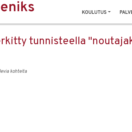
eeniks
KOULUTUS
PALV
rkitty tunnisteella "noutaja
olevia kohteita