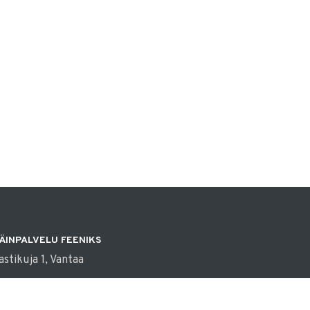
ÄINPALVELU FEENIKS
astikuja 1, Vantaa