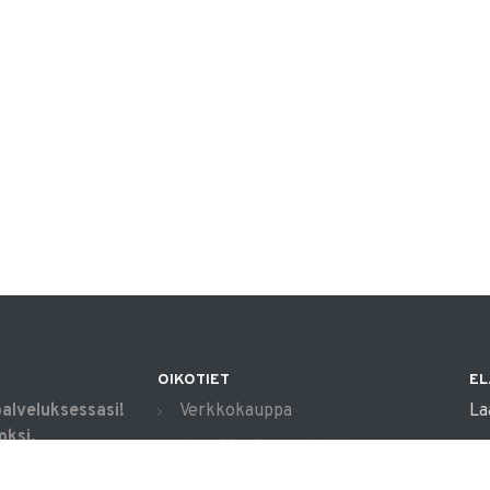
OIKOTIET
EL
palveluksessasi!
Verkkokauppa
La
oksi,
Ilmoittautumisehdot
apua arjen
Evästekäytäntö