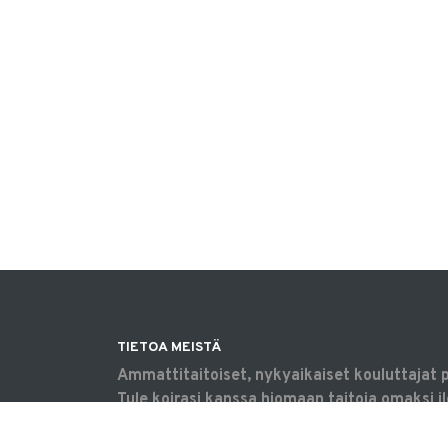
TIETOA MEISTÄ
Ammattitaitoiset, nykyaikaiset kouluttajat 
Tule koirasi kanssa hiomaan taitoja omaksi il
harrastamaan tavoitteellisesti tai saamaan 