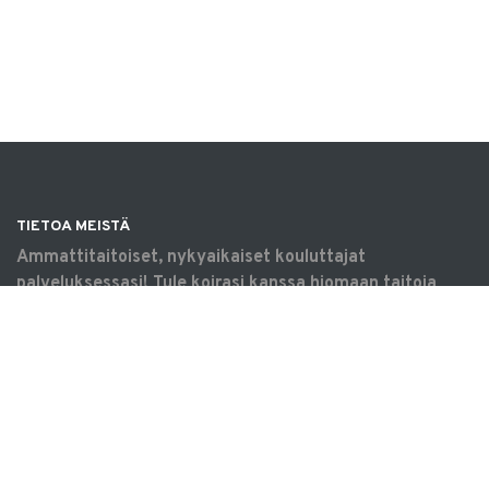
TIETOA MEISTÄ
Ammattitaitoiset, nykyaikaiset kouluttajat
palveluksessasi! Tule koirasi kanssa hiomaan taitoja
omaksi iloksi, harrastamaan tavoitteellisesti tai
saamaan apua arjen haasteisiin. Koulutukset &
tilavuokraus Vantaalla.
OIKOTIET
Verkkokauppa
Ilmoittautumisehdot