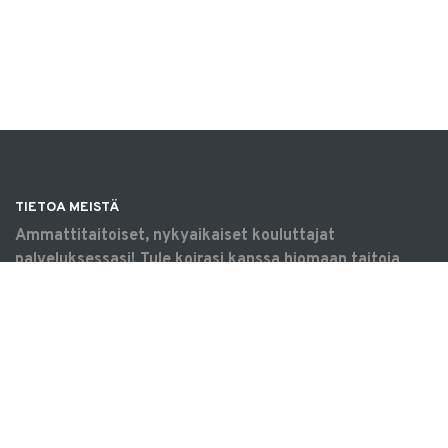
TIETOA MEISTÄ
Ammattitaitoiset, nykyaikaiset kouluttajat
palveluksessasi! Tule koirasi kanssa hiomaan taitoja
omaksi iloksi, harrastamaan tavoitteellisesti tai
saamaan apua arjen haasteisiin. Koulutukset &
tilavuokraus Vantaalla.
OIKOTIET
Verkkokauppa
Ilmoittautumisehdot