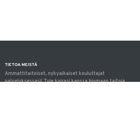
TIETOA MEISTÄ
Ammattitaitoiset, nykyaikaiset kouluttajat
palveluksessasi! Tule koirasi kanssa hiomaan taitoja
omaksi iloksi, harrastamaan tavoitteellisesti tai
saamaan apua arjen haasteisiin. Koulutukset &
tilavuokraus Vantaalla.
OIKOTIET
Verkkokauppa
Ilmoittautumisehdot