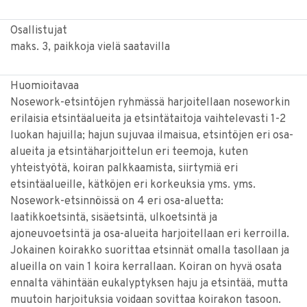
Osallistujat
maks. 3, paikkoja vielä saatavilla
Huomioitavaa
Nosework-etsintöjen ryhmässä harjoitellaan noseworkin
erilaisia etsintäalueita ja etsintätaitoja vaihtelevasti 1-2
luokan hajuilla; hajun sujuvaa ilmaisua, etsintöjen eri osa-
alueita ja etsintäharjoittelun eri teemoja, kuten
yhteistyötä, koiran palkkaamista, siirtymiä eri
etsintäalueille, kätköjen eri korkeuksia yms. yms.
Nosework-etsinnöissä on 4 eri osa-aluetta:
laatikkoetsintä, sisäetsintä, ulkoetsintä ja
ajoneuvoetsintä ja osa-alueita harjoitellaan eri kerroilla.
Jokainen koirakko suorittaa etsinnät omalla tasollaan ja
alueilla on vain 1 koira kerrallaan. Koiran on hyvä osata
ennalta vähintään eukalyptyksen haju ja etsintää, mutta
muutoin harjoituksia voidaan sovittaa koirakon tasoon.