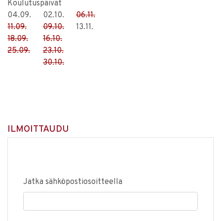
Koulutuspäivät
04.09.
02.10.
06.11.
11.09.
09.10.
13.11.
18.09.
16.10.
25.09.
23.10.
30.10.
ILMOITTAUDU
Jatka sähköpostiosoitteella