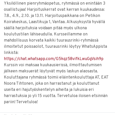
Yksilöllinen pienryhmäopetus, ryhmässä on enintään 3
osallistujaa! Harjoituskerrat ovat kerran kuukaudessa:
7.8., 4.9., 2.10. ja 13.11. Harjoituspaikkana on Petikon
Koirakeskus, Laastikuja 1, Vantaa. Alkusyksystä hyvällä
säällä harjoituksia voidaan pitää myös ulkona
koulutustilan lähiseudulla. Kursseillamme on
mahdollisuus korvata kaikki tuurausrinki-ryhmässä
ilmoitetut poissaolot, tuurausrinki löytyy WhatsAppista
linkistä:
https://chat.whatsapp.com/G5kqz58vifkLwuGgVsih9p
Kurssin voi maksaa kuukausierissä, ilmoittautumisen
jälkeen maksuerät löytyvät myös laskun alaosasta.
Kouluttajana ryhmässä toimii eläintenkouluttaja AT, EAT
Noora Tihtonen, joka on harrastanut ja kouluttanut
useita eri hajutyöskentelyn aiheita ja lukuisia eri
harrastuksia jo yli 15 vuotta. Tervetuloa iloisen etsinnän
pariin! Tervetuloa!