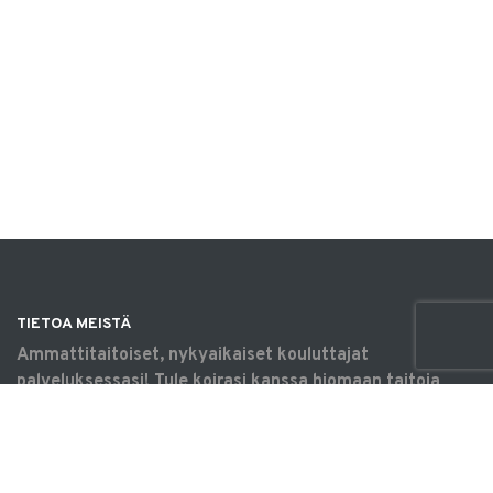
TIETOA MEISTÄ
Ammattitaitoiset, nykyaikaiset kouluttajat
palveluksessasi! Tule koirasi kanssa hiomaan taitoja
omaksi iloksi, harrastamaan tavoitteellisesti tai
saamaan apua arjen haasteisiin. Koulutukset &
tilavuokraus Vantaalla.