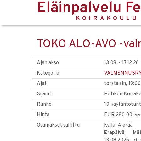
Eläinpalvelu F
KOIRAKOULU
TOKO ALO-AVO -valm
Ajanjakso
13.08. - 17.12.26
Kategoria
VALMENNUSR
Ajat
torstaisin, 19:0
Sijainti
Petikon Koirakes
Runko
10 käytäntötunt
Hinta
EUR 280.00
(sis
Osamaksut sallittu
kyllä, 4 erää
Eräpäivä
Mä
13.08.2026
70