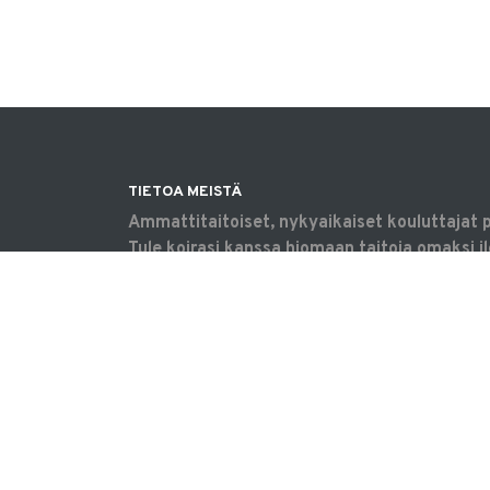
TIETOA MEISTÄ
Ammattitaitoiset, nykyaikaiset kouluttajat 
Tule koirasi kanssa hiomaan taitoja omaksi il
harrastamaan tavoitteellisesti tai saamaan 
haasteisiin. Koulutukset & tilavuokraus Vanta