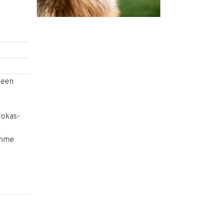
seen
lokas-
.
amme