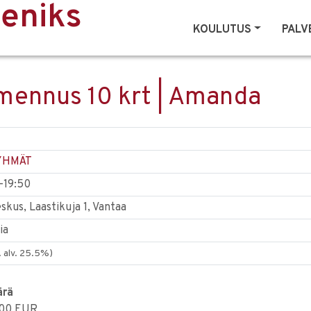
eeniks
KOULUTUS
PALV
ennus 10 krt | Amanda
YHMÄT
0-19:50
kus, Laastikuja 1, Vantaa
ia
. alv. 25.5%)
ärä
.00 EUR