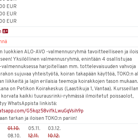
.00 EUR
.00 EUR
.00 EUR
n
nnä
 luokkien ALO-AVO -valmennusryhmä tavoitteelliseen ja iloi
een! Yksilöllinen valmennusryhmä, enintään 4 osallistujaa
valmennuksessa harjoitellaan mm. tottelevaisuuden vahvoja
irakon sujuvaa yhteistyötä, koiran takapään käyttöä, TOKO:n a
n liikkeitä ja lajin erilaisia teemoja koirakkojen tason mukaan
kana on Petikon Koirakeskus (Laastikuja 1, Vantaa). Kursseill
 korvata kaikki tuurausrinki-ryhmässä ilmoitetut poissaolot,
tyy WhatsAppista linkistä:
hatsapp.com/G5kqz58vifkLwuGgVsih9p
n tarkan ja iloisen TOKO:n pariin!
01.10.
05.11.
03.12.
08.10.
12.11.
10.12.