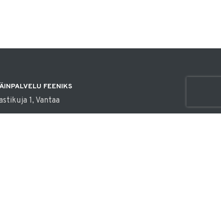
ÄINPALVELU FEENIKS
astikuja 1, Vantaa
fo@elainpalvelufeeniks.fi
00 914 136
käli emme pääse vastaamaan, laita WhatsApp-viesti tai
stiviesti!