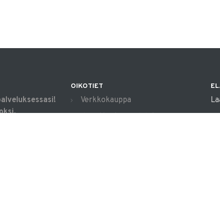
OIKOTIET
EL
palveluksessasi!
Verkkokauppa
La
oksi,
Ilmoittautumisehdot
apua arjen
Evästekäytäntö
alla.
Tietosuojakäytäntö
in
Ajanvarauskalenteri
04
Mi
tek