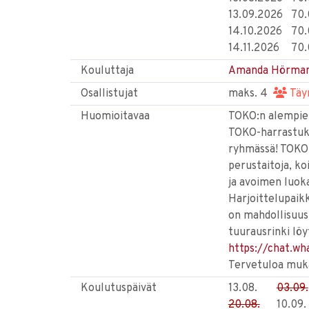
13.09.2026
70
14.10.2026
70
14.11.2026
70
Kouluttaja
Amanda Hörma
Osallistujat
maks. 4
Täy
Huomioitavaa
TOKO:n alempien
TOKO-harrastuks
ryhmässä! TOKO-
perustaitoja, ko
ja avoimen luoka
Harjoittelupaik
on mahdollisuus
tuurausrinki löy
https://chat.w
Tervetuloa mukaa
Koulutuspäivät
13.08.
03.09.
20.08.
10.09.