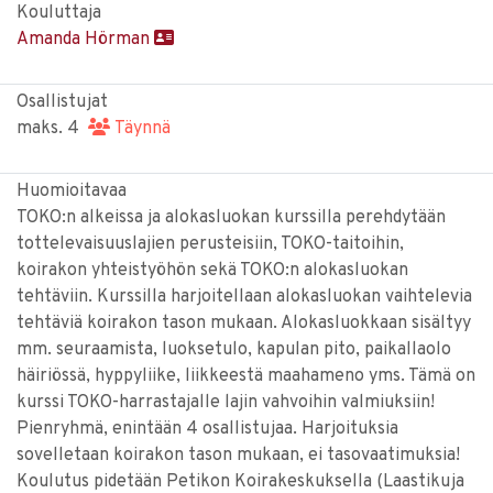
Kouluttaja
Amanda Hörman
Osallistujat
maks. 4
Täynnä
Huomioitavaa
TOKO:n alkeissa ja alokasluokan kurssilla perehdytään
tottelevaisuuslajien perusteisiin, TOKO-taitoihin,
koirakon yhteistyöhön sekä TOKO:n alokasluokan
tehtäviin. Kurssilla harjoitellaan alokasluokan vaihtelevia
tehtäviä koirakon tason mukaan. Alokasluokkaan sisältyy
mm. seuraamista, luoksetulo, kapulan pito, paikallaolo
häiriössä, hyppyliike, liikkeestä maahameno yms. Tämä on
kurssi TOKO-harrastajalle lajin vahvoihin valmiuksiin!
Pienryhmä, enintään 4 osallistujaa. Harjoituksia
sovelletaan koirakon tason mukaan, ei tasovaatimuksia!
Koulutus pidetään Petikon Koirakeskuksella (Laastikuja