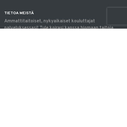
TIETOA MEISTÄ
Ammattitaitoiset, nykyaikaiset kouluttajat
palveluksessasi! Tule koirasi kanssa hiomaan taitoja
omaksi iloksi, harrastamaan tavoitteellisesti tai
saamaan apua arjen haasteisiin. Koulutukset &
tilavuokraus Vantaalla.
OIKOTIET
Verkkokauppa
Ilmoittautumisehdot
Evästekäytäntö
Tietosuojakäytäntö
Ajanvarauskalenteri
ELÄINPALVELU FEENIKS