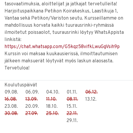
tasovaatimuksia, aloittelijat ja jatkajat tervetulleita!
Harjoituspaikkana Petikon Koirakeskus, Laastikuja 1,
Vantaa sekä Petikon/Variston seutu. Kursseillamme on
mahdollisuus korvata kaikki tuurausrinki-ryhmässä
ilmoitetut poissaolot, tuurausrinki löytyy WhatsAppista
linkistä:
https://chat.whatsapp.com/G5kqz58vifkLwuGgVsih9p
Kurssin voi maksaa kuukausierissä, ilmoittautumisen
jälkeen maksuerät löytyvät myös laskun alaosasta.
Tervetuloa!
Koulutuspäivät
09.08.
06.09.
04.10.
01.11.
06.12.
16.08.
13.09.
11.10.
08.11.
13.12.
23.08.
20.09.
18.10.
15.11.
30.08.
27.09.
25.10.
22.11.
29.11.