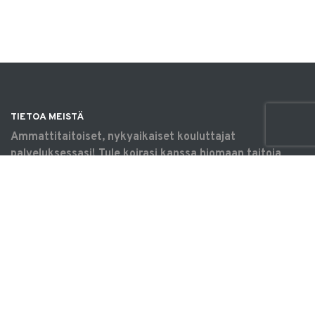
TIETOA MEISTÄ
Ammattitaitoiset, nykyaikaiset kouluttajat
palveluksessasi! Tule koirasi kanssa hiomaan taitoja
omaksi iloksi, harrastamaan tavoitteellisesti tai
saamaan apua arjen haasteisiin. Koulutukset &
tilavuokraus Vantaalla.
OIKOTIET
Verkkokauppa
Ilmoittautumisehdot
Evästekäytäntö