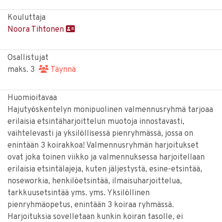
Kouluttaja
Noora Tihtonen
Osallistujat
maks. 3
Täynnä
Huomioitavaa
Hajutyöskentelyn monipuolinen valmennusryhmä tarjoaa
erilaisia etsintäharjoittelun muotoja innostavasti,
vaihtelevasti ja yksilöllisessä pienryhmässä, jossa on
enintään 3 koirakkoa! Valmennusryhmän harjoitukset
ovat joka toinen viikko ja valmennuksessa harjoitellaan
erilaisia etsintälajeja, kuten jäljestystä, esine-etsintää,
noseworkia, henkilöetsintää, ilmaisuharjoittelua,
tarkkuusetsintää yms. yms. Yksilöllinen
pienryhmäopetus, enintään 3 koiraa ryhmässä.
Harjoituksia sovelletaan kunkin koiran tasolle, ei