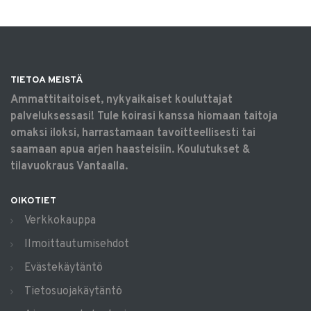
TIETOA MEISTÄ
Ammattitaitoiset, nykyaikaiset kouluttajat
palveluksessasi! Tule koirasi kanssa hiomaan taitoja
omaksi iloksi, harrastamaan tavoitteellisesti tai
saamaan apua arjen haasteisiin. Koulutukset &
tilavuokraus Vantaalla.
OIKOTIET
Verkkokauppa
Ilmoittautumisehdot
Evästekäytäntö
Tietosuojakäytäntö