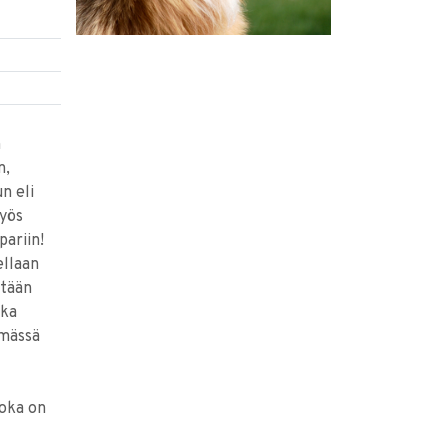
n
n,
un eli
myös
pariin!
ellaan
etään
oka
hmässä
joka on