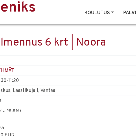
eeniks
KOULUTUS
PALV
lmennus 6 krt | Noora
YHMÄT
:30-11:20
kus, Laastikuja 1, Vantaa
a
 alv. 25.5%)
rä
50 EUR