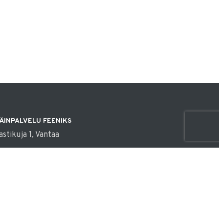
ÄINPALVELU FEENIKS
astikuja 1, Vantaa
fo@elainpalvelufeeniks.fi
00 914 136
käli emme pääse vastaamaan, laita WhatsApp-viesti tai