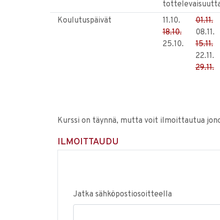
tottelevaisuutta
Koulutuspäivät
11.10.
01.11.
18.10.
08.11.
25.10.
15.11.
22.11.
29.11.
Kurssi on täynnä, mutta voit ilmoittautua jon
ILMOITTAUDU
Jatka sähköpostiosoitteella