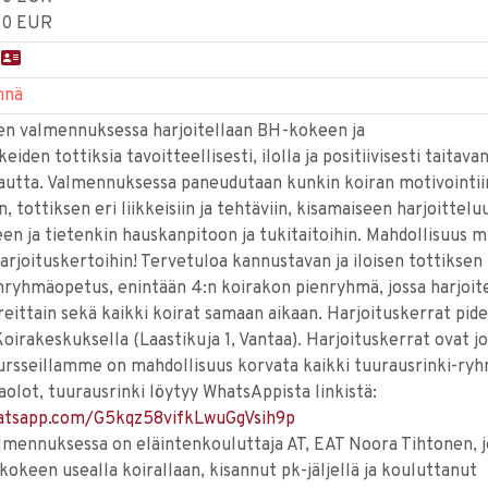
50 EUR
n
nnä
n valmennuksessa harjoitellaan BH-kokeen ja
iden tottiksia tavoitteellisesti, ilolla ja positiivisesti taitava
autta. Valmennuksessa paneudutaan kunkin koiran motivointii
n, tottiksen eri liikkeisiin ja tehtäviin, kisamaiseen harjoittelu
en ja tietenkin hauskanpitoon ja tukitaitoihin. Mahdollisuus 
rjoituskertoihin! Tervetuloa kannustavan ja iloisen tottiksen 
enryhmäopetus, enintään 4:n koirakon pienryhmä, jossa harjoit
reittain sekä kaikki koirat samaan aikaan. Harjoituskerrat pid
Koirakeskuksella (Laastikuja 1, Vantaa). Harjoituskerrat ovat j
Kursseillamme on mahdollisuus korvata kaikki tuurausrinki-ry
aolot, tuurausrinki löytyy WhatsAppista linkistä:
hatsapp.com/G5kqz58vifkLwuGgVsih9p
lmennuksessa on eläintenkouluttaja AT, EAT Noora Tihtonen, 
okeen usealla koirallaan, kisannut pk-jäljellä ja kouluttanut