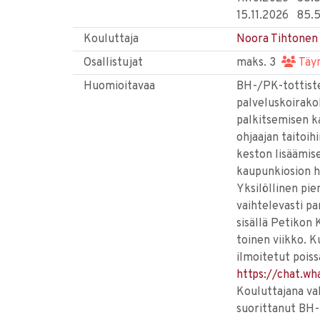
15.11.2026
85.
Kouluttaja
Noora Tihtone
Osallistujat
maks. 3
Täy
Huomioitavaa
BH-/PK-tottiste
palveluskoirakoke
palkitsemisen k
ohjaajan taitoihi
keston lisäämise
kaupunkiosion ha
Yksilöllinen pi
vaihtelevasti pa
sisällä Petikon 
toinen viikko. 
ilmoitetut poiss
https://chat.w
Kouluttajana va
suorittanut BH-k