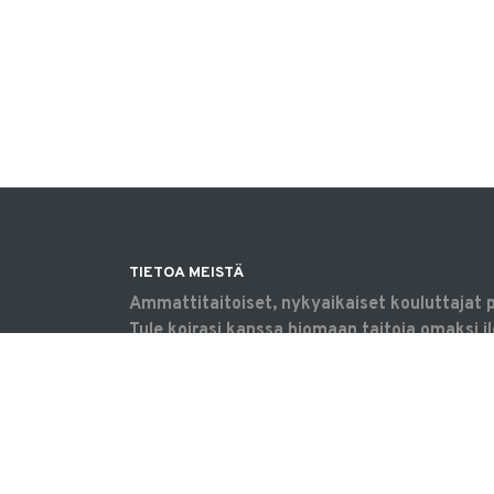
TIETOA MEISTÄ
Ammattitaitoiset, nykyaikaiset kouluttajat 
Tule koirasi kanssa hiomaan taitoja omaksi il
harrastamaan tavoitteellisesti tai saamaan 
haasteisiin. Koulutukset & tilavuokraus Vanta