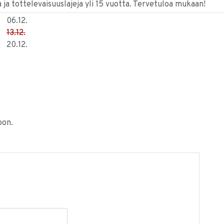
 ja tottelevaisuuslajeja yli 15 vuotta. Tervetuloa mukaan!
06.12.
13.12.
20.12.
oon.