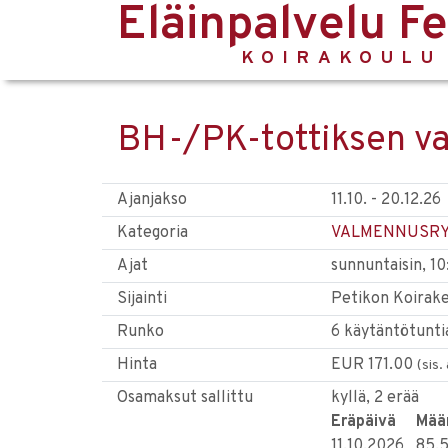
Eläinpalvelu F
KOIRAKOULU
BH-/PK-tottiksen va
Ajanjakso
11.10. - 20.12.26
Kategoria
VALMENNUSR
Ajat
sunnuntaisin, 10
Sijainti
Petikon Koirakes
Runko
6 käytäntötunti
Hinta
EUR 171.00
(sis.
Osamaksut sallittu
kyllä, 2 erää
Eräpäivä
Mää
11.10.2026
85.