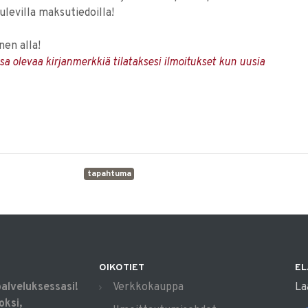
levilla maksutiedoilla!
nen alla!
ossa olevaa kirjanmerkkiä tilataksesi ilmoitukset kun uusia
tapahtuma
OIKOTIET
EL
palveluksessasi!
Verkkokauppa
La
oksi,