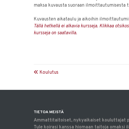
maksa kuvausta suoraan ilmoittautumisesta tu
Kuvausten aikataulu ja aikoihin ilmoittautumi
Tällä hetkellä ei alkavia kursseja. Klikkaa otsik
kursseja on saatavilla.
Koulutus
TIETOA MEISTÄ
Ammattitaitoiset, nykyaikaiset kouluttajat 
Tule koirasi kanssa hiomaan taitoja omaksi il