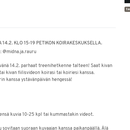
t
14.2. KLO 15-19 PETIKON KOIRAKESKUKSELLA.
ä: @midna.ja.rauru
änä 14.2. parhaat treenihetkenne talteen! Saat kivan
 kivan fiilisvideon koirasi tai koiriesi kanssa.
rin kanssa ystävänpäivän hengessä!
ensä kuvia 10-25 kpl tai kummastakin videot.
sovitaan suoraan kuvaajan kanssa paikanpäällä. Älä