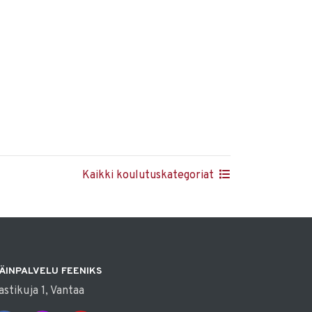
Kaikki koulutuskategoriat
ÄINPALVELU FEENIKS
astikuja 1, Vantaa