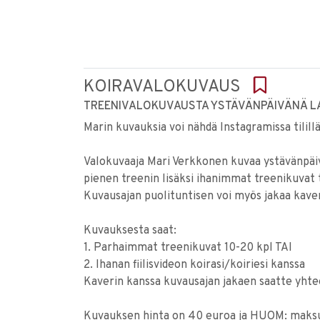
KOIRAVALOKUVAUS
TREENIVALOKUVAUSTA YSTÄVÄNPÄIVÄNÄ LA 
Marin kuvauksia voi nähdä Instagramissa tilill
Valokuvaaja Mari Verkkonen kuvaa ystävänpäiv
pienen treenin lisäksi ihanimmat treenikuvat tai
Kuvausajan puolituntisen voi myös jakaa kave
Kuvauksesta saat:
1. Parhaimmat treenikuvat 10-20 kpl TAI
2. Ihanan fiilisvideon koirasi/koiriesi kanssa
Kaverin kanssa kuvausajan jakaen saatte yhte
Kuvauksen hinta on 40 euroa ja HUOM: maksu 