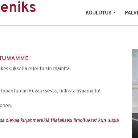
eeniks
KOULUTUS
PALV
AHTUMAMME
eskuksella ellei toisin mainita.
tapahtuman kuvauksesta, linkistä avaamalla!
konen.
ossa olevaa kirjanmerkkiä tilataksesi ilmoitukset kun uusia